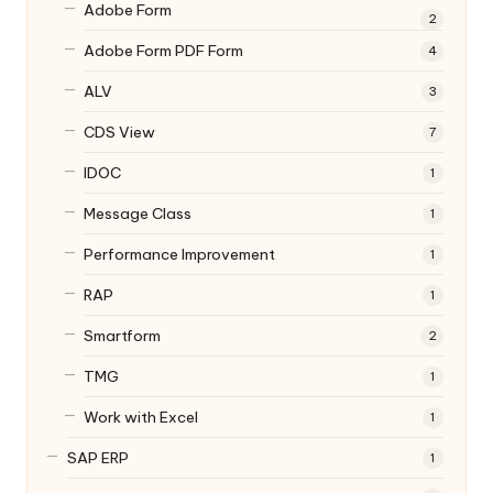
Adobe Form
2
Adobe Form
PDF Form
4
ALV
3
CDS View
7
IDOC
1
Message Class
1
Performance Improvement
1
RAP
1
Smartform
2
TMG
1
Work with Excel
1
SAP ERP
1