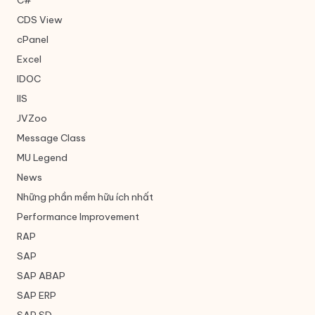
C#
CDS View
cPanel
Excel
IDOC
IIS
JVZoo
Message Class
MU Legend
News
Những phần mềm hữu ích nhất
Performance Improvement
RAP
SAP
SAP ABAP
SAP ERP