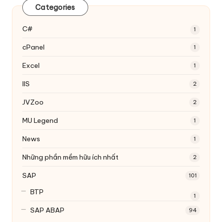
Categories
C#
1
cPanel
1
Excel
1
IIS
2
JVZoo
2
MU Legend
1
News
1
Những phần mềm hữu ích nhất
2
SAP
101
BTP
1
SAP ABAP
94