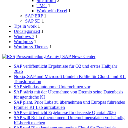
Smartform
2
TMG
1
Work with Excel
1
SAP ERP
1
SAP SD
1
Tips in work
1
Uncategorized
1
Windows 7
1
Wordpress
1
Wordpress Themes
1
Pressemitteilung Archiv | SAP News Center
SAP veröffentlicht Ergebnisse für Q2 und erstes Halbjahr
2026
Nokia, SAP und Microsoft bündeln Kräfte für Cloud- und KI-
Transformation
SAP stellt das autonome Unternehmen vor
SAP stärkt mit der Übernahme von Dremio seine Datenbasis
für agentische KI
SAP plant, Prior Labs zu übernehmen und Europas führendes
Frontier-KI-Lab aufzubauen
SAP veröffentlicht Ergebnisse für das erste Quartal 2026
SAP will Reltio übernehmen: Unternehmensdaten vollständig
KI-bereit machen
SAP und Bleu lancieren souveräne Cloud für Frankreich