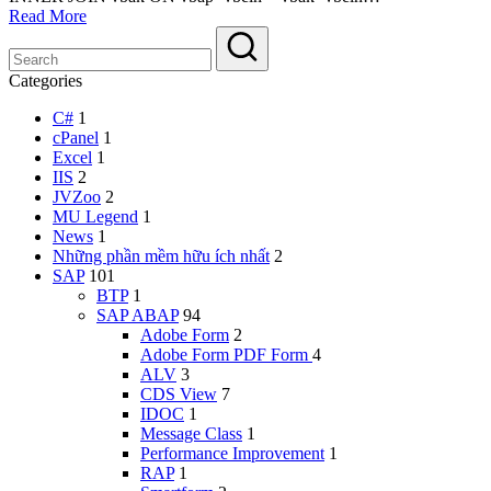
Read More
Categories
C#
1
cPanel
1
Excel
1
IIS
2
JVZoo
2
MU Legend
1
News
1
Những phần mềm hữu ích nhất
2
SAP
101
BTP
1
SAP ABAP
94
Adobe Form
2
Adobe Form
PDF Form
4
ALV
3
CDS View
7
IDOC
1
Message Class
1
Performance Improvement
1
RAP
1