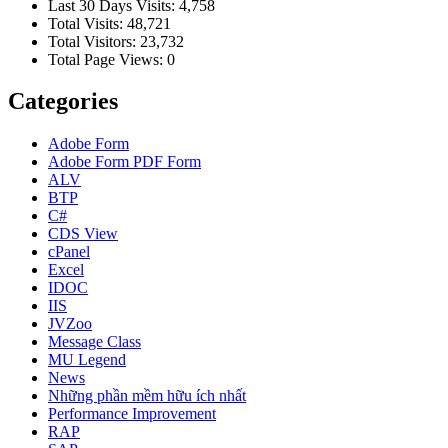
Last 30 Days Visits:
4,758
Total Visits:
48,721
Total Visitors:
23,732
Total Page Views:
0
Categories
Adobe Form
Adobe Form
PDF Form
ALV
BTP
C#
CDS View
cPanel
Excel
IDOC
IIS
JVZoo
Message Class
MU Legend
News
Những phần mềm hữu ích nhất
Performance Improvement
RAP