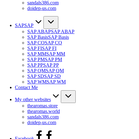
sandals386.com
doidep-us.com
SAP
SAP
SAP ABAP
SAP ABAP
SAP Basis
SAP Basis
SAP CO
SAP CO
SAP FI
SAP FI
SAP MM
SAP MM
SAP PM
SAP PM
SAP PP
SAP PP
SAP QM
SAP QM
SAP SD
SAP SD
SAP WM
SAP WM
Contact Me
My other websites
thearomas.store
thearomas.world
sandals386.com
doidep-us.com
Facebook