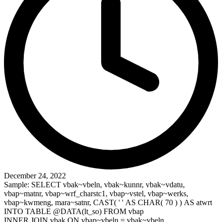
December 24, 2022
Sample: SELECT vbak~vbeln, vbak~kunnr, vbak~vdatu,
vbap~matnr, vbap~wrf_charstc1, vbap~vstel, vbap~werks,
vbap~kwmeng, mara~satnr, CAST( ' ' AS CHAR( 70 ) ) AS atwrt
INTO TABLE @DATA(lt_so) FROM vbap
INNER JOIN vbak ON vbap~vbeln = vbak~vbeln…