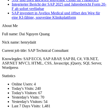
Integrierter Bericht der SAP 2025 und Jahresbericht Form 20-
F ab sofort verfügbar
SAP investiert in Avelios Medical und öffnet den Weg für
eine KI-fähige, souveräne Klinikplattform
About Me
Full name: Dai Nguyen Quang
Nick name: henrydaiit
Current job title: SAP Technical Consultant
Knowlegdes: SAP ECC6, SAP ABAP, SAP BI, C#, VB.NET,
ASP.NET MVC3, HTML, CSS, Javascript, jQuery, SQL Server,
Wordpress
Statistics
Online Users:
4
Today's Visits:
240
Today's Visitors:
67
Yesterday's Visits:
70
Yesterday's Visitors:
54
Last 7 Days Visits:
1,481