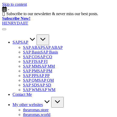
Skip to content
-
Subscribe to our newsletter & never miss our best posts.
Subscribe Now!
HENRYDAIIT
SAP
SAP
SAP ABAP
SAP ABAP
SAP Basis
SAP Basis
SAP CO
SAP CO
SAP FI
SAP FI
SAP MM
SAP MM
SAP PM
SAP PM
SAP PP
SAP PP
SAP QM
SAP QM
SAP SD
SAP SD
SAP WM
SAP WM
Contact Me
My other websites
thearomas.store
thearomas.world