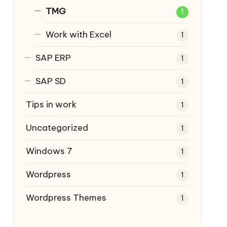
TMG
1
Work with Excel
1
SAP ERP
1
SAP SD
1
Tips in work
1
Uncategorized
1
Windows 7
1
Wordpress
1
Wordpress Themes
1