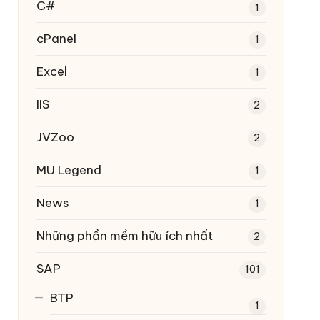
C#
1
cPanel
1
Excel
1
IIS
2
JVZoo
2
MU Legend
1
News
1
Những phần mềm hữu ích nhất
2
SAP
101
BTP
1