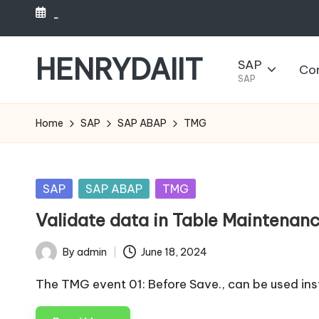
-
Skip
to
HENRYDAIIT
SAP
Co
content
SAP
Home
SAP
SAP ABAP
TMG
Posted
SAP
SAP ABAP
TMG
in
Validate data in Table Maintenan
By
admin
June 18, 2024
Posted
by
The TMG event 01: Before Save., can be used ins