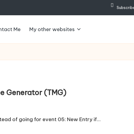
Subscribe
ntact Me
My other websites
ce Generator (TMG)
tead of going for event 05: New Entry if…