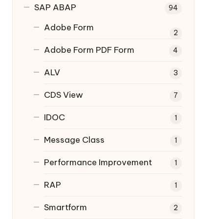
SAP ABAP
94
Adobe Form
2
Adobe Form
PDF Form
4
ALV
3
CDS View
7
IDOC
1
Message Class
1
Performance Improvement
1
RAP
1
Smartform
2