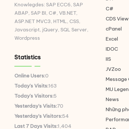
Knowlegdes: SAP ECC6, SAP
C#
ABAP, SAP BI, C#, VB.NET,
CDS View
ASP.NET MVC3, HTML, CSS,
cPanel
Javascript, jQuery, SQL Server,
Wordpress
Excel
IDOC
Statistics
IIS
JVZoo
Online Users:
0
Message 
Today's Visits:
163
MU Legen
Today's Visitors:
5
News
Yesterday's Visits:
70
Những ph
Yesterday's Visitors:
54
Performa
Last 7 Days Visits:
1,404