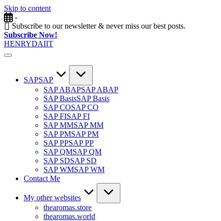
Skip to content
-
Subscribe to our newsletter & never miss our best posts.
Subscribe Now!
HENRYDAIIT
SAP
SAP
SAP ABAP
SAP ABAP
SAP Basis
SAP Basis
SAP CO
SAP CO
SAP FI
SAP FI
SAP MM
SAP MM
SAP PM
SAP PM
SAP PP
SAP PP
SAP QM
SAP QM
SAP SD
SAP SD
SAP WM
SAP WM
Contact Me
My other websites
thearomas.store
thearomas.world