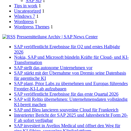
SAP SD
1
Tips in work
1
Uncategorized
1
Windows 7
1
Wordpress
1
Wordpress Themes
1
Pressemitteilung Archiv | SAP News Center
SAP veröffentlicht Ergebnisse für Q2 und erstes Halbjahr
2026
Nokia, SAP und Microsoft bündeln Kräfte für Cloud- und KI-
Transformation
SAP stellt das autonome Unternehmen vor
SAP stärkt mit der Übernahme von Dremio seine Datenbasis
für agentische KI
SAP plant, Prior Labs zu übernehmen und Europas führendes
Frontier-KI-Lab aufzubauen
SAP veröffentlicht Ergebnisse für das erste Quartal 2026
SAP will Reltio übernehmen: Unternehmensdaten vollständig
KI-bereit machen
SAP und Bleu lancieren souveräne Cloud für Frankreich
Integrierter Bericht der SAP 2025 und Jahresbericht Form 20-
F ab sofort verfügbar
SAP investiert in Avelios Medical und öffnet den Weg für
eine KI-fähige, souveräne Klinikplattform