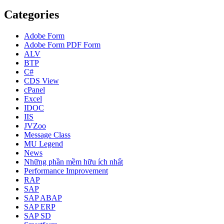
Categories
Adobe Form
Adobe Form
PDF Form
ALV
BTP
C#
CDS View
cPanel
Excel
IDOC
IIS
JVZoo
Message Class
MU Legend
News
Những phần mềm hữu ích nhất
Performance Improvement
RAP
SAP
SAP ABAP
SAP ERP
SAP SD