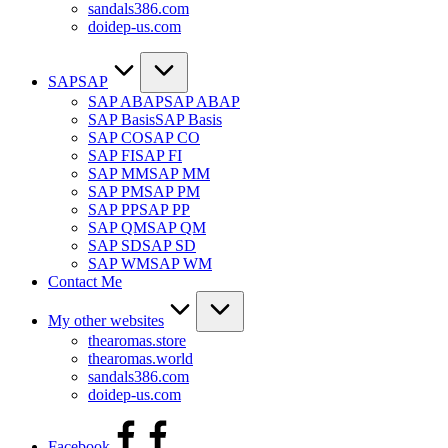
sandals386.com
doidep-us.com
SAP
SAP
SAP ABAP
SAP ABAP
SAP Basis
SAP Basis
SAP CO
SAP CO
SAP FI
SAP FI
SAP MM
SAP MM
SAP PM
SAP PM
SAP PP
SAP PP
SAP QM
SAP QM
SAP SD
SAP SD
SAP WM
SAP WM
Contact Me
My other websites
thearomas.store
thearomas.world
sandals386.com
doidep-us.com
Facebook