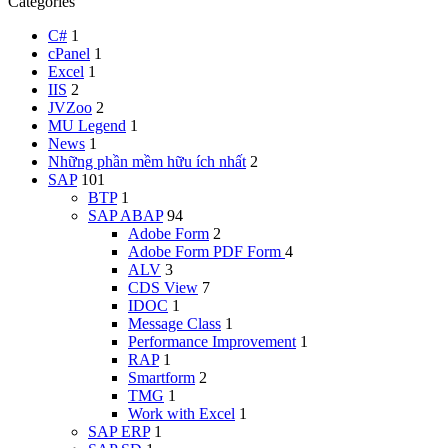
Categories
C#
1
cPanel
1
Excel
1
IIS
2
JVZoo
2
MU Legend
1
News
1
Những phần mềm hữu ích nhất
2
SAP
101
BTP
1
SAP ABAP
94
Adobe Form
2
Adobe Form
PDF Form
4
ALV
3
CDS View
7
IDOC
1
Message Class
1
Performance Improvement
1
RAP
1
Smartform
2
TMG
1
Work with Excel
1
SAP ERP
1