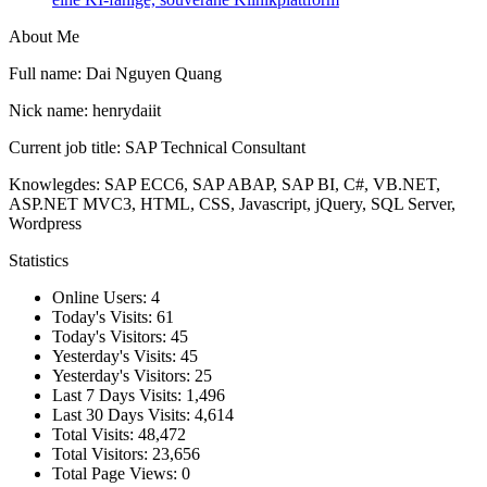
About Me
Full name: Dai Nguyen Quang
Nick name: henrydaiit
Current job title: SAP Technical Consultant
Knowlegdes: SAP ECC6, SAP ABAP, SAP BI, C#, VB.NET,
ASP.NET MVC3, HTML, CSS, Javascript, jQuery, SQL Server,
Wordpress
Statistics
Online Users:
4
Today's Visits:
61
Today's Visitors:
45
Yesterday's Visits:
45
Yesterday's Visitors:
25
Last 7 Days Visits:
1,496
Last 30 Days Visits:
4,614
Total Visits:
48,472
Total Visitors:
23,656
Total Page Views:
0