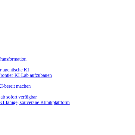
ransformation
r agentische KI
Frontier-KI-Lab aufzubauen
KI-bereit machen
ab sofort verfügbar
KI-fähige, souveräne Klinikplattform