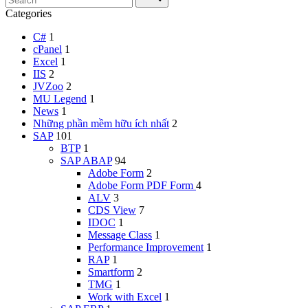
Categories
C#
1
cPanel
1
Excel
1
IIS
2
JVZoo
2
MU Legend
1
News
1
Những phần mềm hữu ích nhất
2
SAP
101
BTP
1
SAP ABAP
94
Adobe Form
2
Adobe Form
PDF Form
4
ALV
3
CDS View
7
IDOC
1
Message Class
1
Performance Improvement
1
RAP
1
Smartform
2
TMG
1
Work with Excel
1