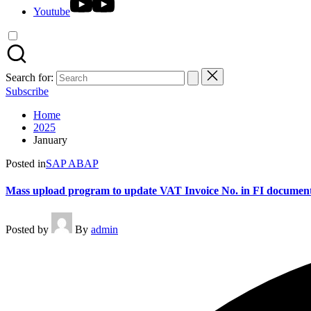
Youtube
Search for:
Subscribe
Home
2025
January
Posted in
SAP ABAP
Mass upload program to update VAT Invoice No. in FI documen
Posted by
By
admin