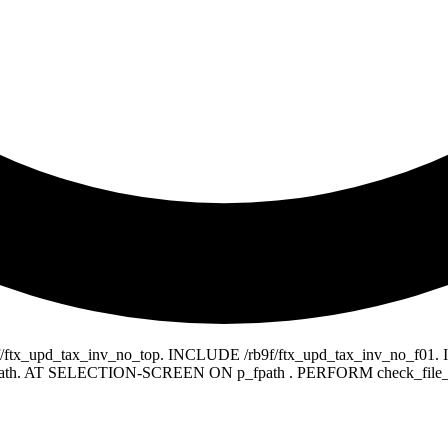
9f/ftx_upd_tax_inv_no_top. INCLUDE /rb9f/ftx_upd_tax_inv_no_
. AT SELECTION-SCREEN ON p_fpath . PERFORM check_file_e