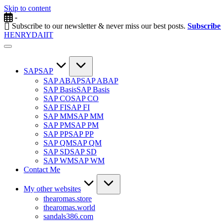
Skip to content
-
Subscribe to our newsletter & never miss our best posts.
Subscrib
HENRYDAIIT
SAP
SAP
SAP ABAP
SAP ABAP
SAP Basis
SAP Basis
SAP CO
SAP CO
SAP FI
SAP FI
SAP MM
SAP MM
SAP PM
SAP PM
SAP PP
SAP PP
SAP QM
SAP QM
SAP SD
SAP SD
SAP WM
SAP WM
Contact Me
My other websites
thearomas.store
thearomas.world
sandals386.com