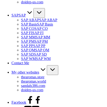
doidep-us.com
SAP
SAP
SAP ABAP
SAP ABAP
SAP Basis
SAP Basis
SAP CO
SAP CO
SAP FI
SAP FI
SAP MM
SAP MM
SAP PM
SAP PM
SAP PP
SAP PP
SAP QM
SAP QM
SAP SD
SAP SD
SAP WM
SAP WM
Contact Me
My other websites
thearomas.store
thearomas.world
sandals386.com
doidep-us.com
Facebook