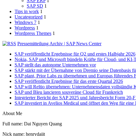
SAP ERP
1
SAP SD
1
Tips in work
1
Uncategorized
1
Windows 7
1
Wordpress
1
Wordpress Themes
1
Pressemitteilung Archiv | SAP News Center
SAP veröffentlicht Ergebnisse für Q2 und erstes Halbjahr 2026
Nokia, SAP und Microsoft bündeln Kräfte für Cloud- und KI-T
SAP stellt das autonome Unternehmen vor
SAP stärkt mit der Übernahme von Dremio seine Datenbasis fü
SAP plant, Prior Labs zu übernehmen und Europas führendes 
SAP veröffentlicht Ergebnisse für das erste Quartal 2026
SAP will Reltio übernehmen: Unternehmensdaten vollständig 
SAP und Bleu lancieren souveräne Cloud für Frankreich
Integrierter Bericht der SAP 2025 und Jahresbericht Form 20-F 
SAP investiert in Avelios Medical und öffnet den Weg für eine 
About Me
Full name: Dai Nguyen Quang
Nick name: henrydaiit