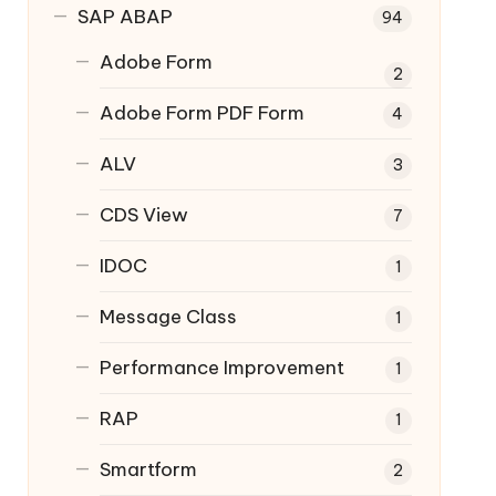
SAP ABAP
94
Adobe Form
2
Adobe Form
PDF Form
4
ALV
3
CDS View
7
IDOC
1
Message Class
1
Performance Improvement
1
RAP
1
Smartform
2