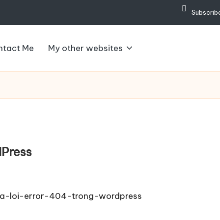
Subscribe
ntact Me
My other websites
dPress
a-loi-error-404-trong-wordpress