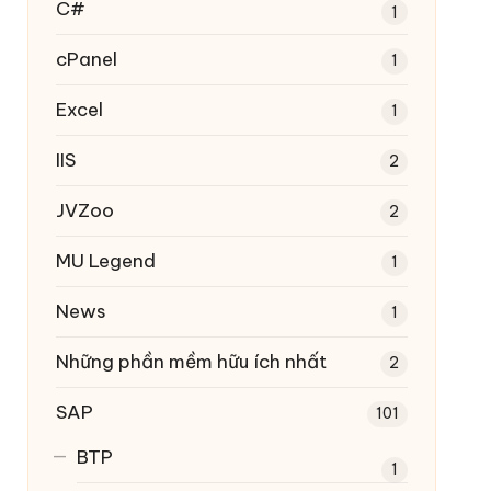
C#
1
cPanel
1
Excel
1
IIS
2
JVZoo
2
MU Legend
1
News
1
Những phần mềm hữu ích nhất
2
SAP
101
BTP
1