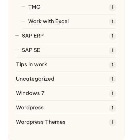
TMG
1
Work with Excel
1
SAP ERP
1
SAP SD
1
Tips in work
1
Uncategorized
1
Windows 7
1
Wordpress
1
Wordpress Themes
1