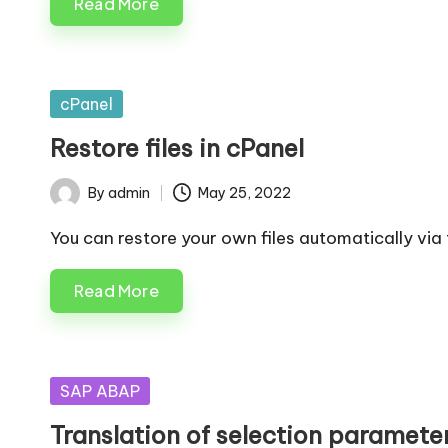
Read More
Posted
cPanel
in
Restore files in cPanel
By
admin
May 25, 2022
Posted
by
You can restore your own files automatically via 
Read More
Posted
SAP ABAP
in
Translation of selection paramete