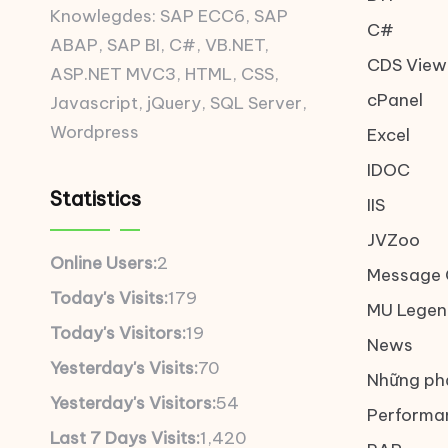
Knowlegdes: SAP ECC6, SAP
C#
ABAP, SAP BI, C#, VB.NET,
CDS View
ASP.NET MVC3, HTML, CSS,
cPanel
Javascript, jQuery, SQL Server,
Wordpress
Excel
IDOC
Statistics
IIS
JVZoo
Online Users:
2
Message 
Today's Visits:
179
MU Legen
Today's Visitors:
19
News
Yesterday's Visits:
70
Những ph
Yesterday's Visitors:
54
Performa
Last 7 Days Visits:
1,420